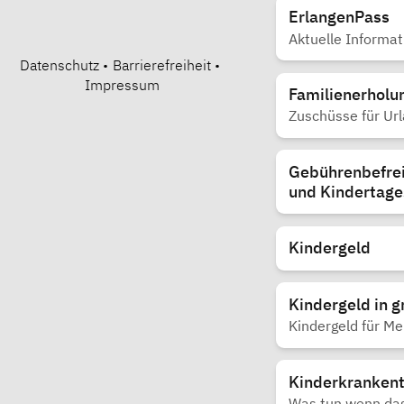
ErlangenPass
Aktuelle Informat
Datenschutz
•
Barrierefreiheit
•
Impressum
Familienerholu
Zuschüsse für Url
Gebührenbefrei
und Kindertage
Kindergeld
Kindergeld in g
Kindergeld für M
Kinderkranken
Was tun wenn das