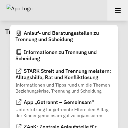
Trennung und Scheidung
Anlauf- und Beratungsstellen zu
Trennung und Scheidung
Informationen zu Trennung und
Scheidung
STARK Streit und Tren­nung meis­tern:
All­tags­hil­fe, Rat und Kon­flikt­lö­sung
In­for­ma­tio­nen und Tipps rund um die The­men
Be­zie­hungs­kri­se, Tren­nung und Schei­dung
App „Getrennt – Gemeinsam“
Unterstützung für getrennte Eltern den Alltag
der Kinder gemeinsam gut zu organisieren
ZAnK: Zentrale Anlaufstelle für