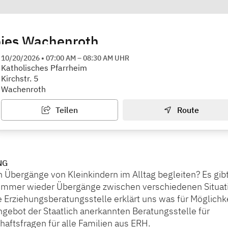
ies Wachenroth
Wachenroth
10/20/2026
•
07:00 AM
–
08:30 AM
UHR
Katholisches Pfarrheim
Kirchstr. 5
Wachenroth
Teilen
Route
NG
Übergänge von Kleinkindern im Alltag begleiten? Es gibt
 immer wieder Übergänge zwischen verschiedenen Situat
e Erziehungsberatungsstelle erklärt uns was für Möglichke
Angebot der Staatlich anerkannten Beratungsstelle für
aftsfragen für alle Familien aus ERH.