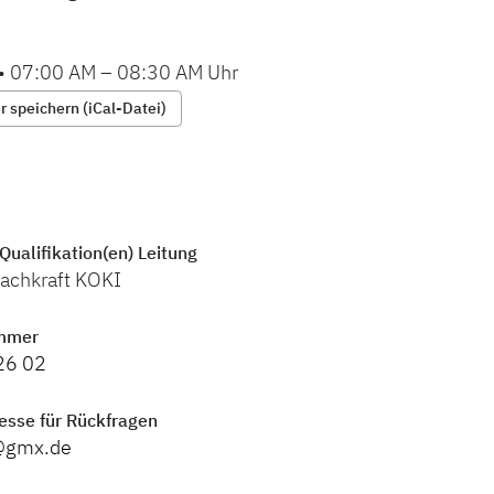
•
07:00 AM
–
08:30 AM
Uhr
 speichern (iCal-Datei)
Qualifikation(en) Leitung
achkraft KOKI
mmer
26 02
esse für Rückfragen
z@gmx.de