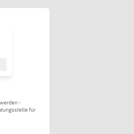
swerden -
tungsstelle für