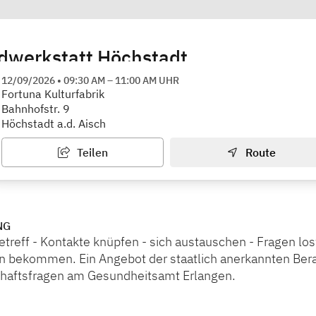
ndwerkstatt Höchstadt
 Gesundheitsberatung
12/09/2026
•
09:30 AM
–
11:00 AM
UHR
Fortuna Kulturfabrik
Bahnhofstr. 9
Höchstadt a.d. Aisch
Teilen
Route
NG
etreff - Kontakte knüpfen - sich austauschen - Fragen lo
n bekommen. Ein Angebot der staatlich anerkannten Bera
aftsfragen am Gesundheitsamt Erlangen.