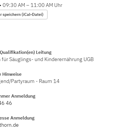
•
09:30 AM
–
11:00 AM
Uhr
 speichern (iCal-Datei)
Qualifikation(en) Leitung
n für Säuglings- und Kinderernährung UGB
e Hinweise
ugend/Partyraum - Raum 14
mmer Anmeldung
46 46
resse Anmeldung
thorn.de