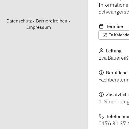
Informatione
Schwangersch
Datenschutz
•
Barrierefreiheit
•
Termine
Impressum
In Kalender
Leitung
Eva Bauereiß
Berufliche 
Fachberateri
Zusätzlich
1. Stock - J
Telefonnu
0176 31 37 