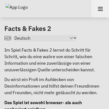
Facts & Fakes 2
Im Spiel Facts & Fakes 2 lernst du Schritt für
Schritt, wie du eine wahre von einer falschen
Information und eine zuverlässige von einer
unzuverlässigen Quelle unterscheiden kannst.
Du wirst ein Profi im Aufdecken von
Desinformationen und hilfst deinen Freundinnen
und Freunden, nicht mehr getäuscht zu werden.
Das Spiel ist sowohl browser- als auch