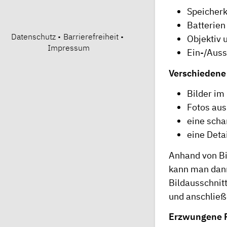
Speicherk
Batterie
Datenschutz
•
Barrierefreiheit
•
Objektiv 
Impressum
Ein-/Aus
Verschiedene 
Bilder im
Fotos aus
eine scha
eine Deta
Anhand von Bi
kann man dann
Bildausschnit
und anschließ
Erzwungene P