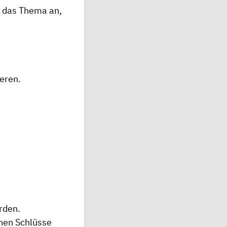
e das Thema an,
ieren.
rden.
enen Schlüsse