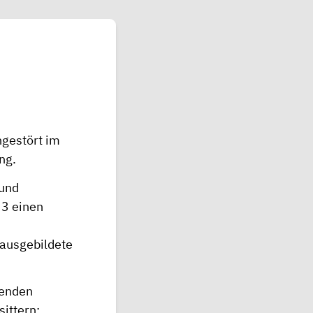
ngestört im
ng.
 und
 3 einen
 ausgebildete
genden
sittern: